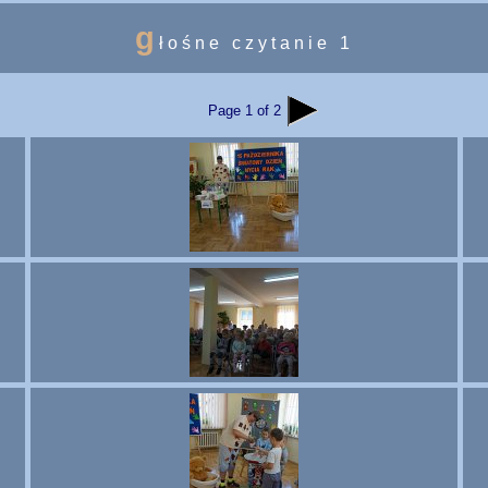
g
łośne czytanie 1
Page 1 of 2