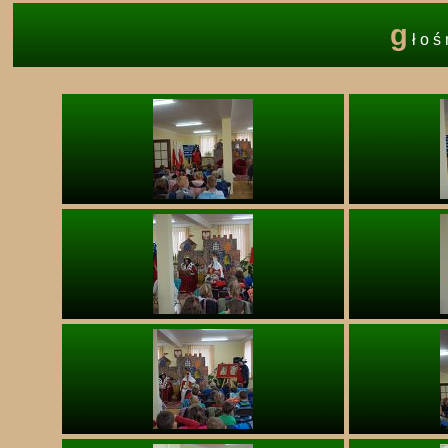
g
łoś