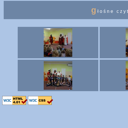
g
łośne czy