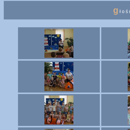
g
łoś