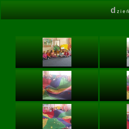
d
zie