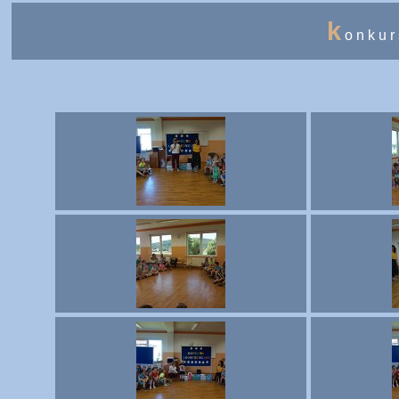
k
onkur