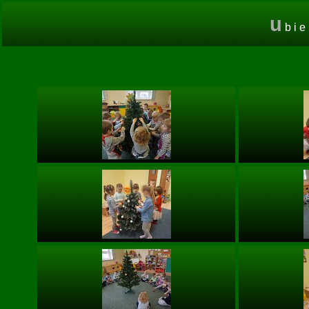
u
bie